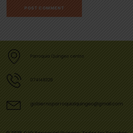
Parroquia Quingeo centro
074149328
gobiernoparroquialquingeo@gmail.com