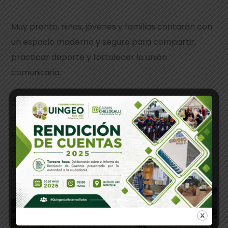
Muy pronto, niños, jóvenes y familias contarán con
un espacio moderno y seguro para compartir,
practicar deporte y fortalecer la unión
comunitaria.
Cada obra que ejecutamos refleja nuestro
compromiso firme de seguir trabajando por el
progreso y bienestar de nuestra gente. Seguimos
construyendo oportunidades, espacios dignos y un
futuro mejor para nuestro querido Quingeo.